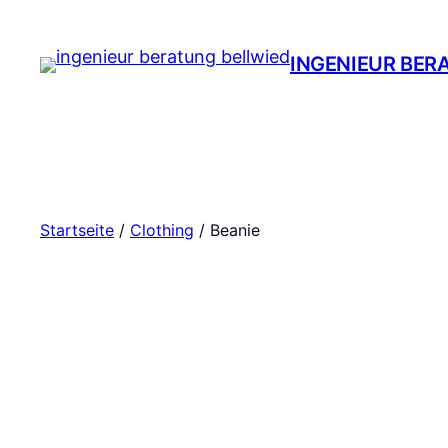
Zum
Inhalt
INGENIEUR BER
springen
Startseite
/
Clothing
/ Beanie