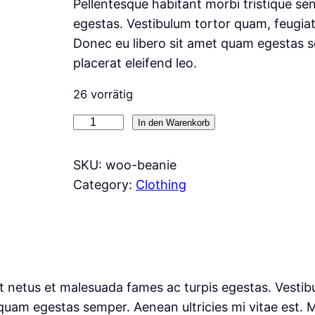
Pellentesque habitant morbi tristique se
egestas. Vestibulum tortor quam, feugiat 
Donec eu libero sit amet quam egestas se
placerat eleifend leo.
26 vorrätig
B
In den Warenkorb
e
a
SKU:
woo-beanie
n
Category:
Clothing
i
e
M
e
n
t netus et malesuada fames ac turpis egestas. Vestibul
g
quam egestas semper. Aenean ultricies mi vitae est. Ma