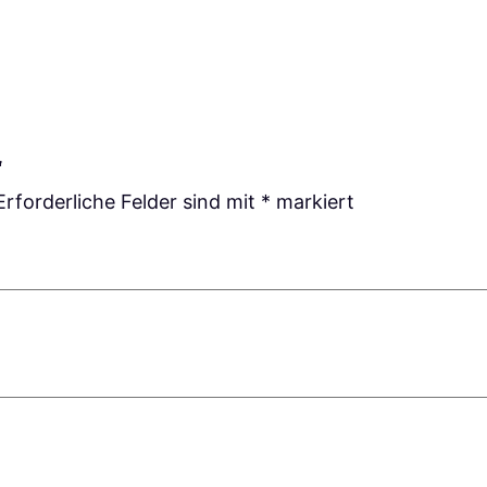
e
“
Erforderliche Felder sind mit
*
markiert