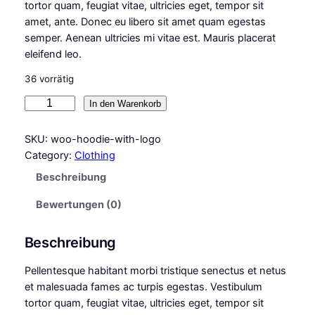
tortor quam, feugiat vitae, ultricies eget, tempor sit
amet, ante. Donec eu libero sit amet quam egestas
semper. Aenean ultricies mi vitae est. Mauris placerat
eleifend leo.
36 vorrätig
H
In den Warenkorb
o
o
SKU:
woo-hoodie-with-logo
d
Category:
Clothing
i
Beschreibung
e
W
Bewertungen (0)
i
t
Beschreibung
h
L
Pellentesque habitant morbi tristique senectus et netus
o
et malesuada fames ac turpis egestas. Vestibulum
g
tortor quam, feugiat vitae, ultricies eget, tempor sit
o